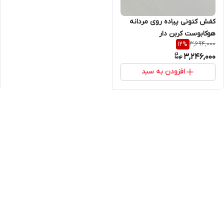
کفش کتونی پیاده روی مردانه
هوکابوست کربن دار
3,694,000
12
%
3,246,000
افزودن به سبد