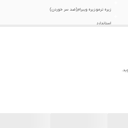
زیره ترمو،زیره ویبرام(ضد سر خوردن)
استاندارد
ایران
روزمره،پیادهروی،راحتی،کوهنوردی و طبیعت گردی
عالی
ید.
بندی
طبی