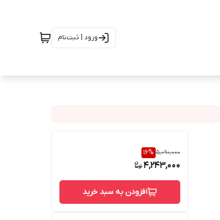
ورود | ثبت‌نام
16
%
5,090,000
4,243,000
افزودن به سبد خرید