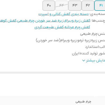
۴۰
۴۴
۴۳
۴۲
۴۱
ته‌بندی
:
دسته بندی کفش کتانی و اسپرت
چسب‌ها :
کفش زیره ویبرام
،
زیره ضد سر خوردن
،
چرم طبیعی
،
کفش کوهن
کفش چرم مردانه
،
کفش طبیعت گردی
نس
:
چرم طبیعی
نس زیره
:
زیره ترمو،زیره ویبرام(ضد سر خوردن)
الب
:
استاندارد
ور تولید کننده
:
ایران
ارد استفاده
:
روزمره،پیادهروی،راحتی،کوهنوردی و طبیعت گردی
مایش بیشتر
زان راحتی پا
:
عالی
حوه بسته شدن کفش
:
بندی
یژگی کفی کفش
:
طبی
چرم طبیعی