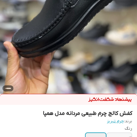
کفش کالج چرم طبیعی مردانه مدل همپا
برند:
چرم تبریز
رنگ