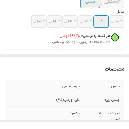
مشکی
عسلی
سایز
45
44
43
42
41
40
هر قسط با ترب‌پی:
۶۹۶٬۲۵۰
تومان
۴ قسط ماهانه. بدون سود، چک و ضامن.
مشخصات
جنس
چرم طبیعی
جنس زیره
پلی اورتان(PU)
نحوه بسته شدن
یکسره
کفش