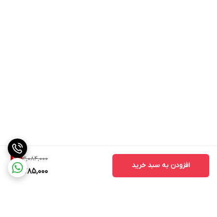
3,084,000
9
%
افزودن به سبد خرید
2,785,000