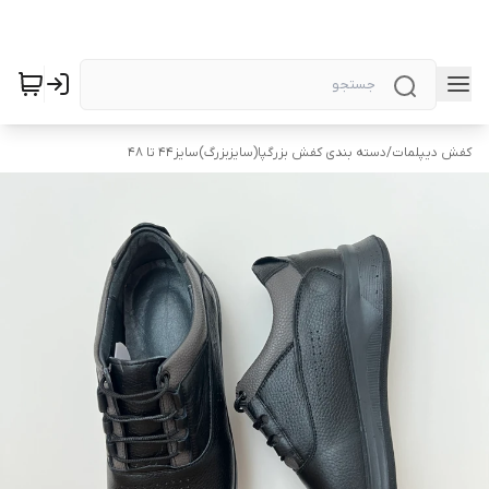
کفش دیپلمات
/
دسته بندی کفش بزرگپا(سایزبزرگ)سایز44 تا 48