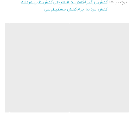
برچسب‌ها :
کفش بزرگ پا
،
کفش چرم طبیعی
،
کفش طبی مردانه
،
نحوه بسته شدن
بندی
کفش مردانه چرم
،
کفش مشکیطوسی
کفش
ویژگی کفی کفش
طبی، دور دوخت
نحوه تمیز کردن
واکس روغنی