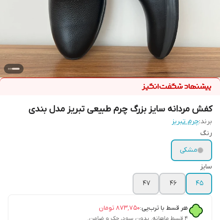
کفش مردانه سایز بزرگ چرم طبیعی تبریز مدل بندی
برند:
چرم تبریز
رنگ
مشکی
سایز
۴۷
۴۶
۴۵
هر قسط با ترب‌پی:
۸۷۳٬۷۵۰
تومان
۴ قسط ماهانه. بدون سود، چک و ضامن.