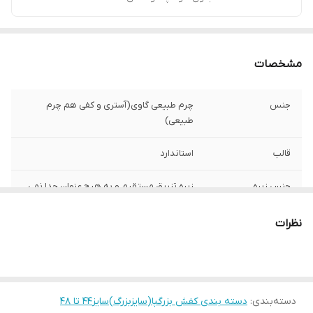
مشخصات
جنس
چرم طبیعی گاوی(آستری و کفی هم چرم
طبیعی)
قالب
استاندارد
جنس زیره
زیره تزریق مستقیم و به هیچ عنوان جدا نمی
شود
نظرات
کشور تولید کننده
ایران(تبریز)
مورد استفاده
روزمره
میزان راحتی پا
خوب
دسته‌بندی
:
دسته بندی کفش بزرگپا(سایزبزرگ)سایز44 تا 48