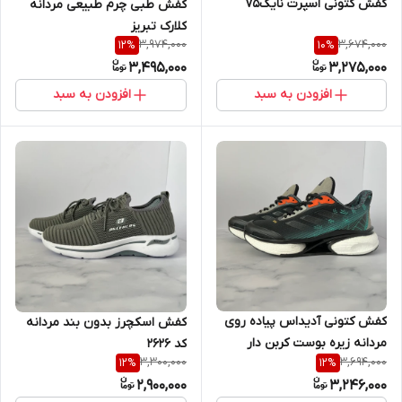
کفش کتونی اسپرت نایکv5
کفش طبی چرم طبیعی مردانه
کلارک تبریز
3,974,000
3,674,000
12
%
10
%
3,495,000
3,275,000
افزودن به سبد
افزودن به سبد
کفش کتونی آدیداس پیاده روی
کفش اسکچرز بدون بند مردانه
مردانه زیره بوست کربن دار
کد ۲۶۲۶
3,300,000
3,694,000
12
%
12
%
2,900,000
3,246,000