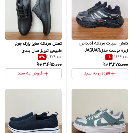
کفش اسپرت مردانه آدیداس
کفش مردانه سایز بزرگ چرم
زیره بوست مدلJAGUAR
طبیعی تبریز مدل بندی
3,974,000
3,694,000
12
%
11
%
3,495,000
3,275,000
افزودن به سبد
افزودن به سبد