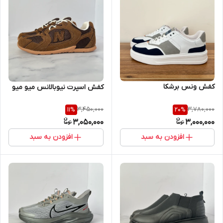
کفش ونس برشکا
کفش اسپرت نیوبالانس میو میو
3,450,000
3,780,000
11
%
20
%
3,050,000
3,000,000
افزودن به سبد
افزودن به سبد