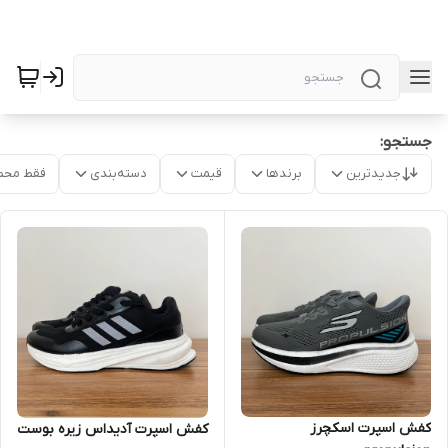
جستجو:
جدیدترین
برندها
قیمت
دسته‌بندی
فقط محص
کفش اسپرت اسکچرز
کفش اسپرت آدیداس زیره بوست