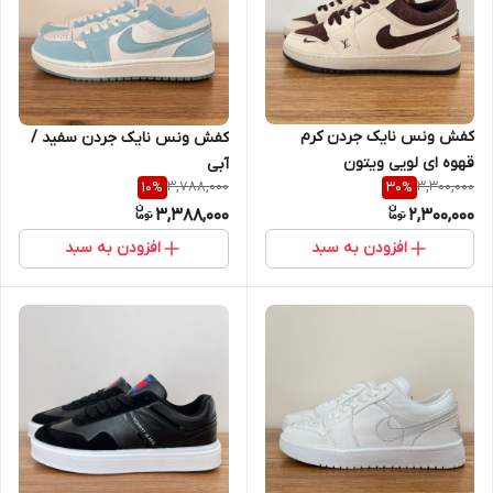
کفش ونس نایک جردن کرم
کفش ونس نایک جردن سفید /
قهوه ای لویی ویتون
آبی
3,788,000
3,300,000
10
%
30
%
3,388,000
2,300,000
افزودن به سبد
افزودن به سبد