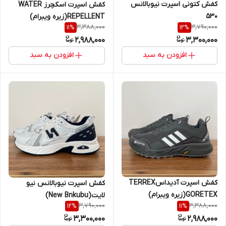
کفش کتونی اسپرت نیوبالانس
کفش اسپرت اسکچرز WATER
۵۳۰
REPELLENT(زیره ویبرام)
3,388,000
3,790,000
11
%
12
%
2,988,000
3,300,000
افزودن به سبد
افزودن به سبد
کفش اسپرت آدیداسTERREX
کفش اسپرت نیوبالانس نیو
GORETEX(زیره ویبرام)
لایت(New Bnkubu)
3,790,000
3,388,000
12
%
11
%
3,300,000
2,988,000