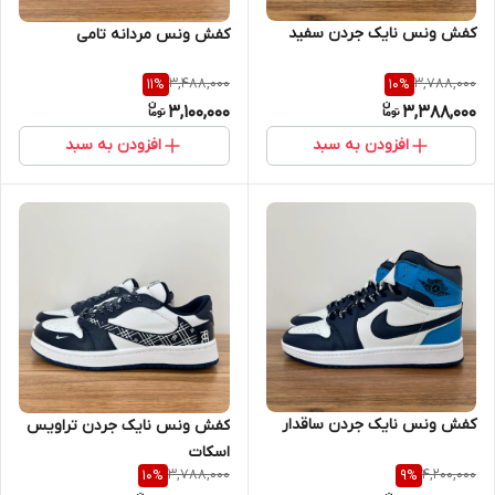
کفش ونس نایک جردن سفید
کفش ونس مردانه تامی
3,488,000
3,788,000
11
%
10
%
3,100,000
3,388,000
افزودن به سبد
افزودن به سبد
کفش ونس نایک جردن ساقدار
کفش ونس نایک جردن تراویس
اسکات
3,788,000
4,200,000
10
%
9
%