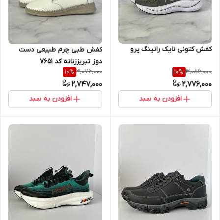
کفش کتونی نایک رانینگ پرو
کفش طبی چرم طبیعی دست
دوز تبریززنانه کد ۷۶۵۱
3,076,000
3,086,000
10
%
10
%
2,747,000
2,776,000
افزودن به سبد
افزودن به سبد