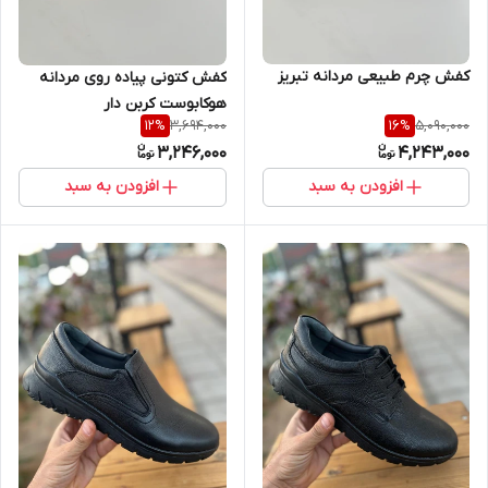
کفش چرم طبیعی مردانه تبریز
کفش کتونی پیاده روی مردانه
هوکابوست کربن دار
3,694,000
5,090,000
12
%
16
%
3,246,000
4,243,000
افزودن به سبد
افزودن به سبد