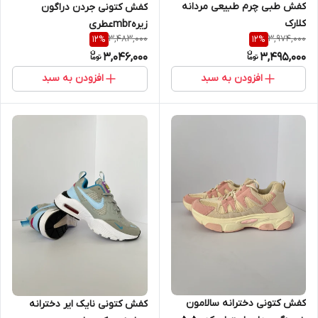
کفش طبی چرم طبیعی مردانه
کفش کتونی جردن دراگون
کلارک
زیرهmbrعطری
3,483,000
3,974,000
12
%
12
%
3,046,000
3,495,000
افزودن به سبد
افزودن به سبد
کفش کتونی دخترانه سالامون
کفش کتونی نایک ایر دخترانه