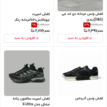
کفش ونس مردانه دی اند جی
کفش اسپرت
(D&G)بندی
نیوبالانس9060مردانه رنگ
3,076,000
2,776,000
9
%
13
%
مشکی/طوسی
2,776,000
2,397,000
افزودن به سبد
افزودن به سبد
کفش ونس آدیداس
کفش اسپرت سالامون زنانه
مشکی مدل X-Ultra