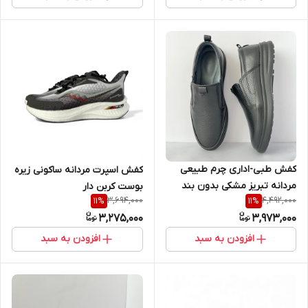
کفش طبی-اداری چرم طبیعی
کفش اسپرت مردانه ساکونی زیره
مردانه تبریز مشکی بدون بند
بوست کربن دار
3,694,000
4,492,000
11
%
11
%
3,275,000
3,973,000
افزودن به سبد
افزودن به سبد