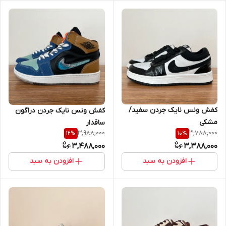
کفش ونس نایک جردن سفید/
کفش ونس نایک جردن دراگون
مشکی
ساقدار
3,988,000
3,788,000
12
%
10
%
3,488,000
3,388,000
افزودن به سبد
افزودن به سبد