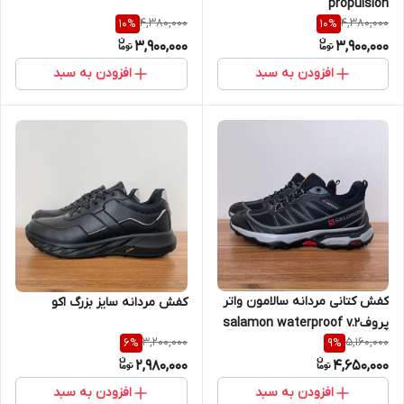
propulsion
4,380,000
4,380,000
10
%
10
%
3,900,000
3,900,000
افزودن به سبد
افزودن به سبد
کفش کتانی مردانه سالامون واتر
کفش مردانه سایز بزرگ اکو
پروفsalamon waterproof v.2
3,200,000
5,160,000
6
%
9
%
مشکی
2,980,000
4,650,000
افزودن به سبد
افزودن به سبد