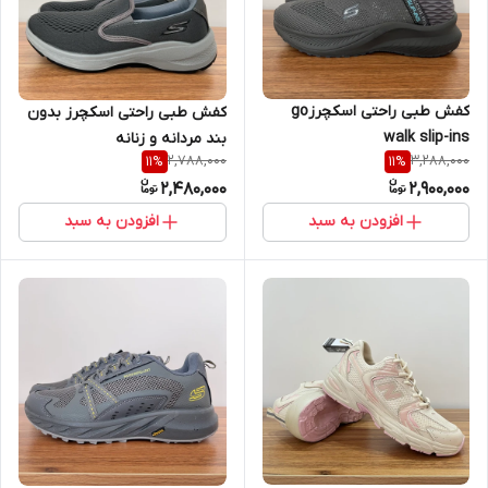
کفش طبی راحتی اسکچرزgo
کفش طبی راحتی اسکچرز بدون
walk slip-ins
بند مردانه و زنانه
2,788,000
3,288,000
11
%
11
%
2,480,000
2,900,000
افزودن به سبد
افزودن به سبد