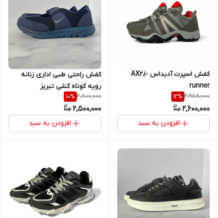
کفش اسپرت آدیداس AX2،i-
کفش راحتی طبی اداری زنانه
runner
رویه کوتاه کشی تبریز
2,800,000
2,988,000
10
%
12
%
2,500,000
2,600,000
افزودن به سبد
افزودن به سبد