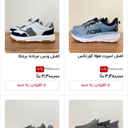
کفش اسپرت هوکا گورتکس
کفش ونس مردانه برشکا
3,988,000
3,880,000
17
%
10
%
3,300,000
3,480,000
افزودن به سبد
افزودن به سبد