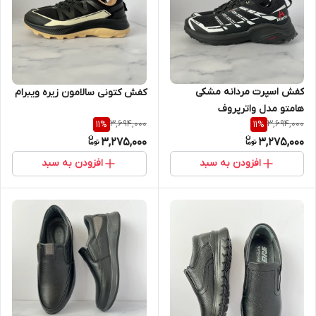
کفش اسپرت مردانه مشکی
کفش کتونی سالامون زیره ویبرام
هامتو مدل واترپروف
3,694,000
3,694,000
11
%
11
%
3,275,000
3,275,000
افزودن به سبد
افزودن به سبد