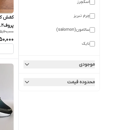
اسکچرز
چرم تبریز
کفش کتا
پروفsalamon waterproof v.2 مشکی
سالامون(salomon)
5,160,000
50,000
نایک
نیوبالانس
موجودی
محدوده قیمت