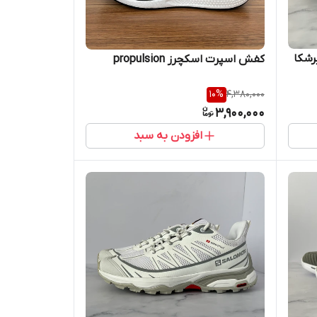
رشکا
کفش اسپرت اسکچرز propulsion
10
%
4,380,000
3,900,000
افزودن به سبد