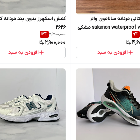
نی مردانه سالامون واتر
کفش اسکچرز بدون بند مردانه ک
۲۶۲۶
12
%
3,300,000
9
%
2,900,000
4,6
افزودن به سبد
افزودن به سبد