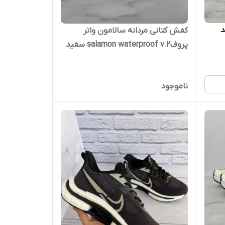
د
کفش کتانی مردانه سالامون واتر
پروفsalamon waterproof v.2 سفید
ناموجود