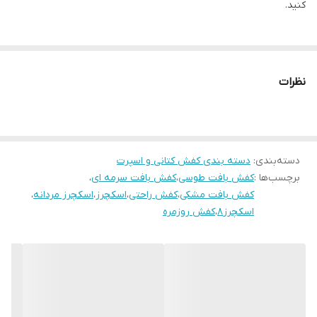
میزان راحتی پا
عالی
کنید.
نحوه بسته شدن
بدون بند(طرح بند)
کفش
نظرات
ویژگی کفی کفش
طبی
ویژگی کفش
نرم و راحت و دارای قابلیت گردش هوا(پا بو
نمی گیرد)
دسته‌بندی
:
دسته بندی کفش کتانی و اسپرت
برچسب‌ها :
کفش بافت طوسی
،
کفش بافت سرمه ای
،
کفش بافت مشکی
،
کفش راحتی
،
اسکچرز
،
اسکچرز مردانه
،
اسکچرز۸
،
کفش روزمره