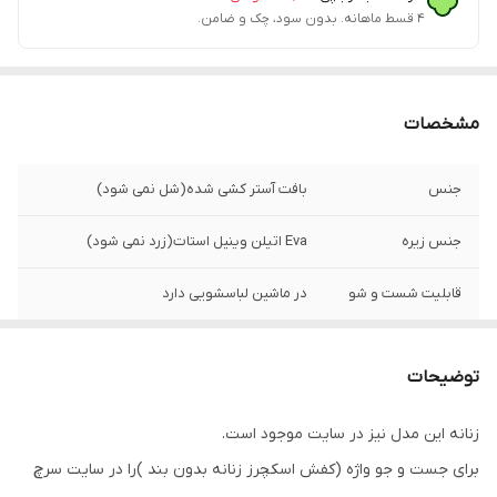
۴ قسط ماهانه. بدون سود، چک و ضامن.
مشخصات
جنس
بافت آستر کشی شده(شل نمی شود)
جنس زیره
Eva اتیلن وینیل استات(زرد نمی شود)
قابلیت شست و شو
در ماشین لباسشویی دارد
قالب کتونی
استاندارد
توضیحات
کشور تولید کننده
ایران
زنانه این مدل نیز در سایت موجود است.
موارد استفاده
روزمره، پیاده روی،راحتی
برای جست و جو واژه (کفش اسکچرز زنانه بدون بند )را در سایت سرچ