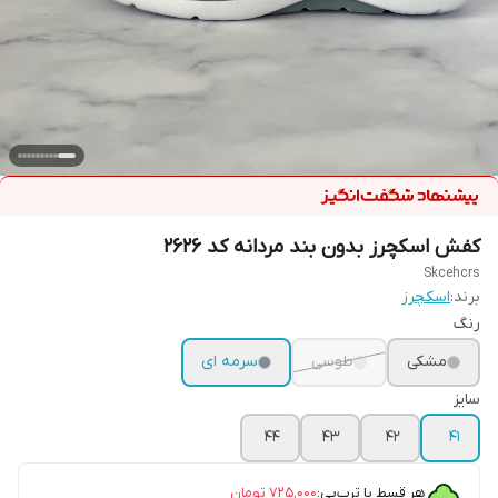
کفش اسکچرز بدون بند مردانه کد ۲۶۲۶
Skcehcrs
برند:
اسکچرز
رنگ
مشکی
طوسی
سرمه ای
سایز
۴۴
۴۳
۴۲
۴۱
هر قسط با ترب‌پی:
۷۲۵٬۰۰۰
تومان