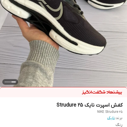
کفش اسپرت نایک Strudure 25
NIKE Strudure 25
برند:
نایک
رنگ