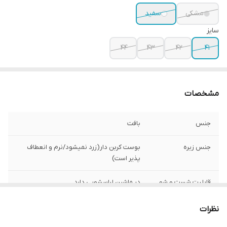
مشکی
سفید
سایز
44
43
42
41
مشخصات
جنس
بافت
جنس زیره
بوست کربن دار(زرد نمیشود/نرم و انعطاف
پذیر است)
قابلیت شست و شو
در ماشین لباسشویی دارد
قالب کتونی
استاندارد
نظرات