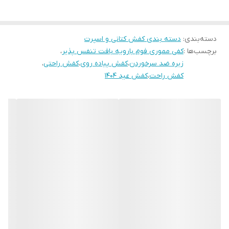
کشور تولید کننده
زیره و رویه وارداتی مونتاژ ایران
موارد استفاده
روزمره/پیاده روی/باشگاه
دسته‌بندی
:
دسته بندی کفش کتانی و اسپرت
برچسب‌ها :
میزان راحتی پا
عالی
کفی مموری فوم بارویه بافت تنفس پذیر
،
زیره ضد سرخوردن
،
کفش پیاده روی
،
کفش راحتی
،
نحوه بسته شدن
بندی
کفش راحت
،
کفش عید 1404
کفش
ویژگی کفش
زیره بسیار نرم
ویژگی کفی کفش
طبی و کلود فوم