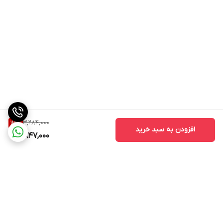
3,284,000
13
%
افزودن به سبد خرید
2,847,000