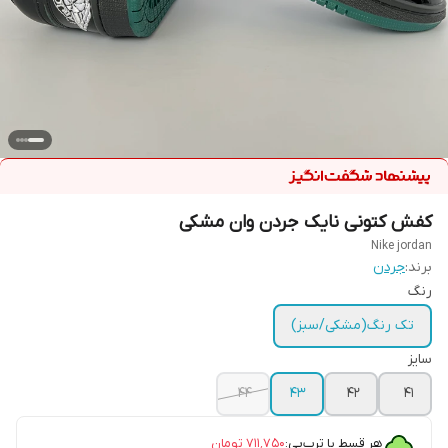
کفش کتونی نایک جردن وان مشکی
Nike jordan
برند:
جردن
رنگ
تک رنگ(مشکی/سبز)
سایز
۴۴
۴۳
۴۲
۴۱
هر قسط با ترب‌پی:
۷۱۱٬۷۵۰
تومان