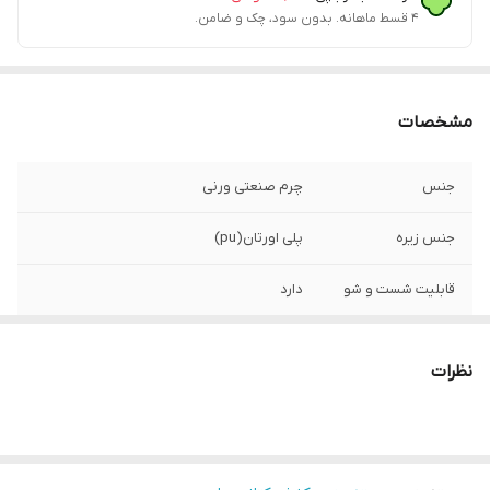
۴ قسط ماهانه. بدون سود، چک و ضامن.
مشخصات
جنس
چرم صنعتی ورنی
جنس زیره
پلی اورتان(pu)
قابلیت شست و شو
دارد
کشور تولید کننده
تولید داخل
نظرات
میزان راحتی پا
خوب
نحوه بسته شدن
بندی
کفش