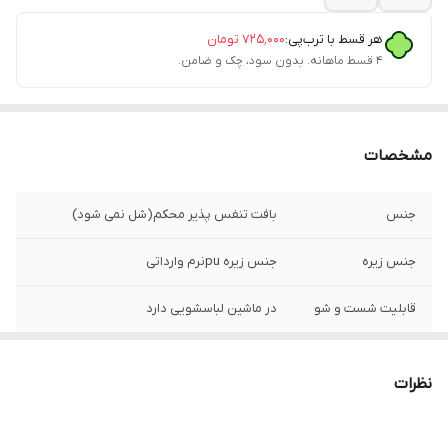
هر قسط با ترب‌پی:
۷۲۵٬۰۰۰
تومان
۴ قسط ماهانه. بدون سود، چک و ضامن.
مشخصات
جنس
بافت تنفس پذیر محکم(شل نمی شود)
جنس زیره
جنس زیره puنرم وارداتی
قابلیت شست و شو
در ماشین لباسشویی دارد
قالب
استاندارد
نظرات
کشور تولید کننده
ایران(کیفیت بالا در حد اورجینال)