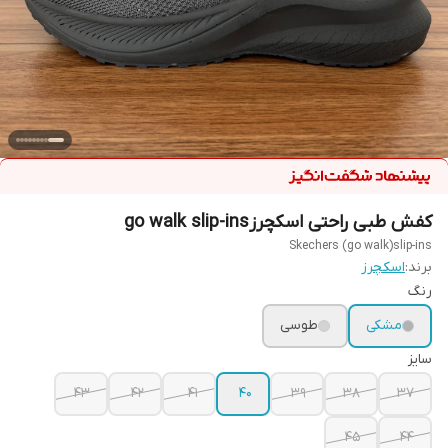
کفش طبی راحتی اسکچرزgo walk slip-ins
Skechers (go walk)slip-ins
برند:
اسکچرز
رنگ
مشکی
طوسی
سایز
43
42
41
40
39
38
37
45
44