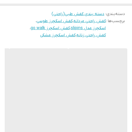
موارد استفاده
روزمره،پیاده روی ،راحتی و طبی
دسته‌بندی
:
دسته بندی کفش طبی(راحتی)
میزان راحتی پا
عالی
برچسب‌ها :
کفش راحتی مردانه
،
کفش اسکچرز طوسی
،
اسکچرز مدل slipins
،
کفش اسکچرز go walk
،
نحوه بسته شدن
بدون بند
کفش
کفش راحتی زنانه
،
کفش اسکچرز مشکی