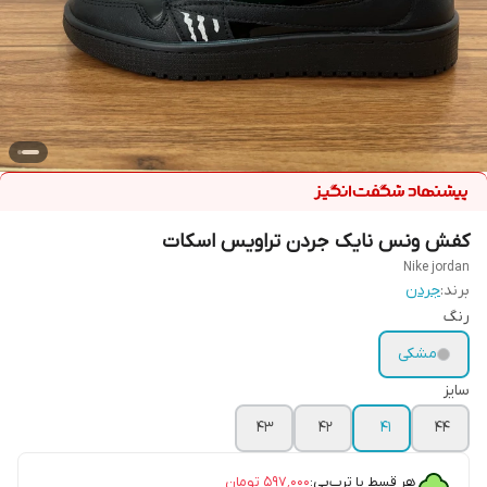
کفش ونس نایک جردن تراویس اسکات
Nike jordan
برند:
جردن
رنگ
مشکی
سایز
۴۳
۴۲
۴۱
۴۴
هر قسط با ترب‌پی:
۵۹۷٬۰۰۰
تومان