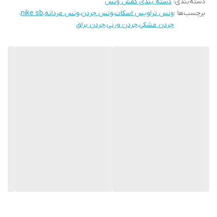
دسته‌بندی
:
دسته بندی کفش ونس
نحوه بسته شدن
بندی
کفش
برچسب‌ها :
ونس تراویس اسکات
،
ونس جردن
،
ونس مردانه
،
nike sb
،
جردن مشکی
،
جردن ورنی
،
جردن براق