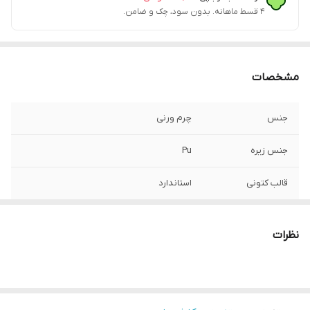
۴ قسط ماهانه. بدون سود، چک و ضامن.
مشخصات
جنس
چرم ورنی
جنس زیره
Pu
قالب کتونی
استاندارد
کشور تولید کننده
ایران
نظرات
موارد استفاده
روزمره
میزان راحتی پا
خوب