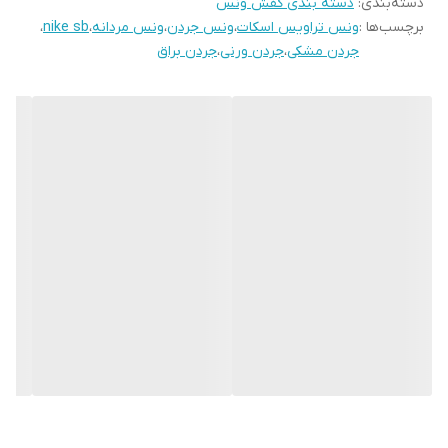
دسته‌بندی
:
دسته بندی کفش ونس
نحوه بسته شدن
بندی
کفش
برچسب‌ها :
ونس تراویس اسکات
،
ونس جردن
،
ونس مردانه
،
nike sb
،
جردن مشکی
،
جردن ورنی
،
جردن براق