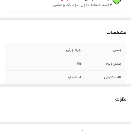
۴ قسط ماهانه. بدون سود، چک و ضامن.
مشخصات
جنس
چرم ورنی
جنس زیره
Pu
قالب کتونی
استاندارد
کشور تولید کننده
ایران
نظرات
موارد استفاده
روزمره
میزان راحتی پا
خوب