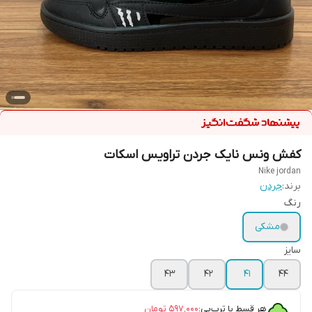
کفش ونس نایک جردن تراویس اسکات
Nike jordan
برند:
جردن
رنگ
مشکی
سایز
۴۳
۴۲
۴۱
۴۴
هر قسط با ترب‌پی:
۵۹۷٬۰۰۰
تومان