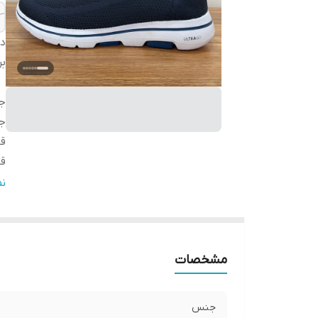
دس
بر
ج
ج
ق
ق
کش
ن
مو
می
ن
مشخصات
جنس