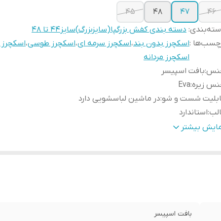
45
۴۸
۴۷
۴۶
ته‌بندی
:
دسته بندی کفش بزرگپا(سایزبزرگ)سایز44 تا 48
چسب‌ها :
اسکچرز بدون بند
،
اسکچرز سرمه ای
،
اسکچرز طوسی
،
اسکچرز 
اسکچرز مردانه
نس
:
بافت اسپیسر
نس زیره
:
Eva
ابلیت شست و شو
:
در ماشین لباسشویی دارد
الب
:
استاندارد
ور تولید کننده
:
ایران
مایش بیشتر
ارد استفاده
:
روزمره،پیاده روی،راحتی
زان راحتی پا
:
خوب
حوه بسته شدن کفش
:
بدون بند
بافت اسپیسر