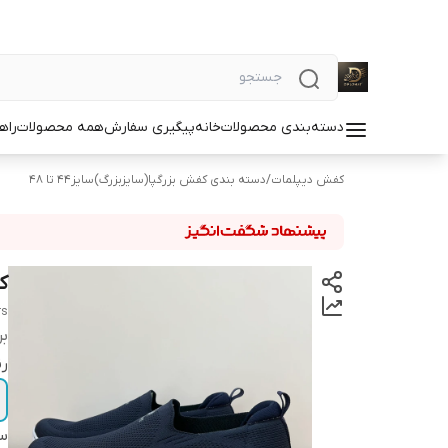
دسته‌بندی محصولات
خانه
پیگیری سفارش
همه محصولات
راه
کفش دیپلمات
/
دسته بندی کفش بزرگپا(سایزبزرگ)سایز44 تا 48
ک
rs
بر
ر
سا