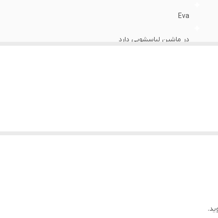
Eva
در ماشین لباسشویی دارد
استاندارد
ایران
روزمره،پیاده روی،راحتی
خوب
بدون بند
ید.