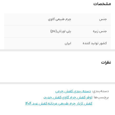
مشخصات
جنس
چرم طبیعی گاوی
جنس زیره
پلی اورتان(pu)
کشور تولید کننده
ایران
موارد استفاده
روزمره/کلاسیک/کژوال
نظرات
نحوه بسته شدن
بندی
کفش
نحوه تمیز کردن
واکس روغنی
دسته‌بندی
:
دسته بندی کفش چرمی
برچسب‌ها :
لوفر
،
ویژگی کفی کفش
کفش چرم گاوی
،
چرم طبیعی/طبی
کفش جدید
،
کفش لژدار چرم طبیعی مردانه
،
کفش عید 1404
ویژگی های تخصصی
آستر و کفی چرم طبیعی
کفش