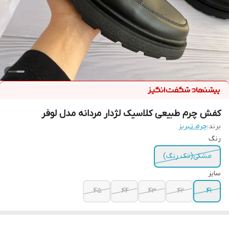
کفش چرم طبیعی کلاسیک لژدار مردانه مدل لوفر
برند:
چرم تبریز
رنگ
مشکی(تک رنگ)
سایز
45
44
43
42
41